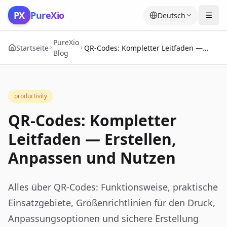
Zum Inhalt springen
PX
PureXio
Deutsch
PureXio
Startseite
QR-Codes: Kompletter Leitfaden —
Blog
Erstellen, Anpassen und Nutzen
productivity
QR-Codes: Kompletter
Leitfaden — Erstellen,
Anpassen und Nutzen
Alles über QR-Codes: Funktionsweise, praktische
Einsatzgebiete, Größenrichtlinien für den Druck,
Anpassungsoptionen und sichere Erstellung