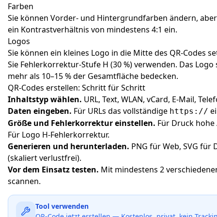
Farben
Sie können Vorder- und Hintergrundfarben ändern, aber 
ein Kontrastverhältnis von mindestens 4:1 ein.
Logos
Sie können ein kleines Logo in die Mitte des QR-Codes s
Sie Fehlerkorrektur-Stufe H (30 %) verwenden. Das Logo s
mehr als 10–15 % der Gesamtfläche bedecken.
QR-Codes erstellen: Schritt für Schritt
Inhaltstyp wählen.
URL, Text, WLAN, vCard, E-Mail, Telef
Daten eingeben.
Für URLs das vollständige
ei
https://
Größe und Fehlerkorrektur einstellen.
Für Druck hohe 
Für Logo H-Fehlerkorrektur.
Generieren und herunterladen.
PNG für Web, SVG für 
(skaliert verlustfrei).
Vor dem Einsatz testen.
Mit mindestens 2 verschiedene
scannen.
Tool verwenden
QR-Code jetzt erstellen — Kostenlos, privat, kein Tracki