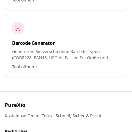
Produktverpackungen, Event-Tickets oder
Zahlungslinks.
Barcode Generator
Generieren Sie verschiedene Barcode-Typen
(CODE128, EAN13, UPC-A). Passen Sie Größe und
Format an. Perfekt für Produktetiketten,
Tool öffnen
Inventarverwaltung und Einzelhandelsanwendungen.
Laden Sie als Bilder herunter.
PureXio
Kostenlose Online-Tools - Schnell, Sicher & Privat
Rechtliches