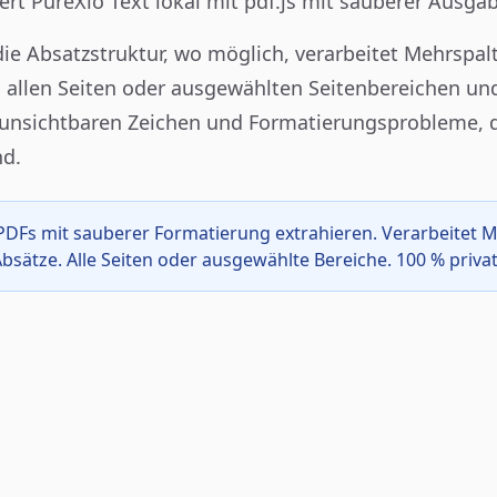
ert PureXio Text lokal mit pdf.js mit sauberer Ausga
ie Absatzstruktur, wo möglich, verarbeitet Mehrspal
n allen Seiten oder ausgewählten Seitenbereichen und
unsichtbaren Zeichen und Formatierungsprobleme, 
nd.
s PDFs mit sauberer Formatierung extrahieren. Verarbeitet 
bsätze. Alle Seiten oder ausgewählte Bereiche. 100 % privat