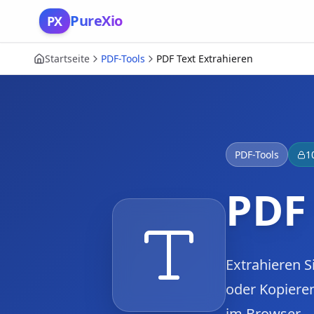
Zum Inhalt springen
PureXio
PX
Startseite
PDF-Tools
PDF Text Extrahieren
PDF-Tools
1
PDF 
Extrahieren S
oder Kopieren
im Browser.