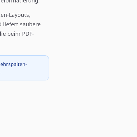
beformatierung.
ten-Layouts,
 liefert saubere
die beim PDF-
Mehrspalten-
.