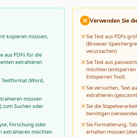
Verwenden Sie die
nt kopieren müssen,
Sie Text aus PDFs gr
(Browser-Speichergr
verursachen)
te aus PDFs für die
nten extrahieren
Sie Text aus passwor
möchten (entsperren 
Entsperren Tool)
s Textformat (Word,
Sie versuchen, Text a
extrahieren (gescan
xtrahieren müssen
n) zum Suchen oder
Sie die Stapelverarbe
benötigen (verwenden
lyse, Forschung oder
Sie Formatierung, Ta
n extrahieren möchten
erhalten müssen (dies 