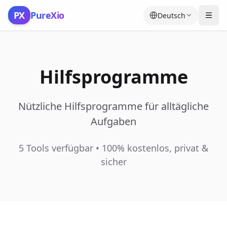
Zum Inhalt springen
PX
PureXio
Deutsch
Hilfsprogramme
Nützliche Hilfsprogramme für alltägliche
Aufgaben
5 Tools verfügbar
•
100% kostenlos, privat &
sicher